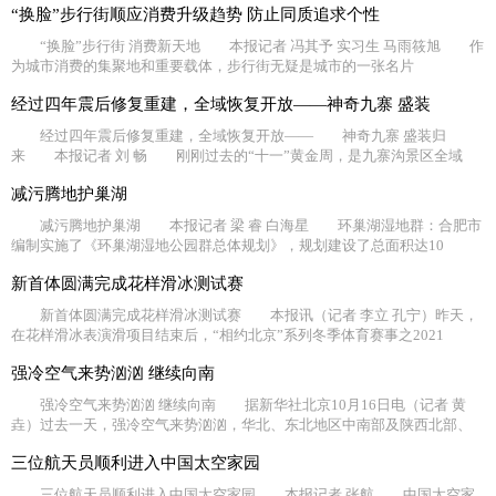
“换脸”步行街顺应消费升级趋势 防止同质追求个性
“换脸”步行街 消费新天地 本报记者 冯其予 实习生 马雨筱旭 作
为城市消费的集聚地和重要载体，步行街无疑是城市的一张名片
经过四年震后修复重建，全域恢复开放——神奇九寨 盛装
经过四年震后修复重建，全域恢复开放—— 神奇九寨 盛装归
来 本报记者 刘 畅 刚刚过去的“十一”黄金周，是九寨沟景区全域
减污腾地护巢湖
减污腾地护巢湖 本报记者 梁 睿 白海星 环巢湖湿地群：合肥市
编制实施了《环巢湖湿地公园群总体规划》，规划建设了总面积达10
新首体圆满完成花样滑冰测试赛
新首体圆满完成花样滑冰测试赛 本报讯（记者 李立 孔宁）昨天，
在花样滑冰表演滑项目结束后，“相约北京”系列冬季体育赛事之2021
强冷空气来势汹汹 继续向南
强冷空气来势汹汹 继续向南 据新华社北京10月16日电（记者 黄
垚）过去一天，强冷空气来势汹汹，华北、东北地区中南部及陕西北部、
三位航天员顺利进入中国太空家园
三位航天员顺利进入中国太空家园 本报记者 张航 中国太空家