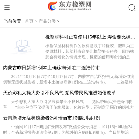
当前位置 :
首页 >
产品分类
>
搜索
橡塑材料可正常使用15年以上 寿命要比橡塑要长得多
橡塑保温材料制作的原料是以丁腈橡胶、塑料为主
要原材料，其塑料寿命要比橡塑要长得多，因为橡
胶会有老化的情况出现，橡塑的使用寿命指的是
内蒙古昨日新增1例本土确诊病例 在二连浩特市
2021年10月16日7时至10月17日7时，内蒙古自治区报告无新增疑似病
例和无症状感染者，新增本土确诊病例1例(在二连浩特市)。 二连浩特
天价彩礼大操大办引不良风气 党风带民风推进婚俗改革
天价彩礼大操大办引发浪费攀比不良风气 党风带民风推进婚俗改
革 “主办单位不仅提供了传统服饰、化妆造型，还制定了周详的婚礼方
云南新增无症状感染者2例 瑞丽市1例陇川县1例
中新网10月17日电 据“云南发布”微信公众号消息，10月16日0时至24
时，全省新增报告确诊病例2例，为境外输入病例(瑞丽市)。当日新增治