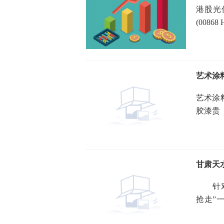
港股光
(0086
3 64%
艺术涂
艺术涂
胶漆贵
腐耐久
甘肃天
针对“
抢走”
微博发