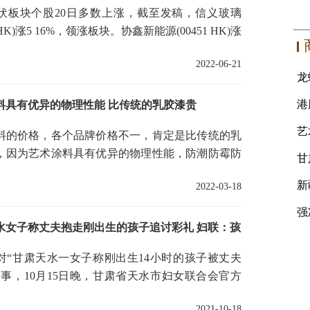
伏板块个股20日多数上涨，截至发稿，信义玻璃
8 HK)涨5 16%，领涨板块。协鑫新能源(00451 HK)涨
、福莱特玻璃(06865 HK)涨1
2022-06-21
料具有优异的物理性能 比传统的乳胶漆贵
料的价格，各个品牌价格不一，肯定是比传统的乳
，因为艺术涂料具有优异的物理性能，防潮防霉防
性强，还具有立体质感、色
2022-03-18
水女子称丈夫抱走刚出生的孩子追讨彩礼 妇联：孩
甘肃天水一女子称刚出生14小时的孩子被丈夫
一事，10月15日晚，甘肃省天水市妇女联合会官方
布通报称，经过多方劝解，
2021-10-18