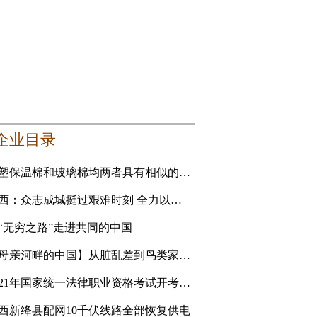
企业目录
橡塑保温棉和玻璃棉均两者具有相似的性能 要选更适合自己的
山西：众志成城挺过艰难时刻 全力以赴恢复美好家园
“无穷之路”走进共同的中国
【母亲河畔的中国】从脏乱差到鸟类家园 黄河滩地公园是
2021年国家统一法律职业资格考试开考 青海考生人数创新高
西新绛县配网10千伏线路全部恢复供电