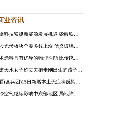
商业资讯
龙蟠科技紧抓新能源发展机遇 磷酸铁锂正极材料成新利润增长点
港股光伏板块个股多数上涨 信义玻璃涨5.16%
艺术涂料具有优异的物理性能 比传统的乳胶漆贵
甘肃天水女子称丈夫抱走刚出生的孩子追讨彩礼 妇联：孩
新疆(含兵团)15日新增本土无症状感染者1例
强冷空气继续影响中东部地区 局地降温14℃以上