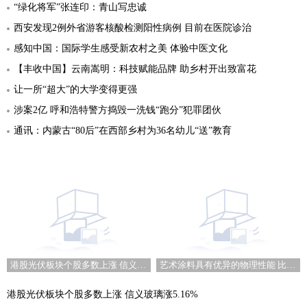
“绿化将军”张连印：青山写忠诚
西安发现2例外省游客核酸检测阳性病例 目前在医院诊治
感知中国：国际学生感受新农村之美 体验中医文化
【丰收中国】云南嵩明：科技赋能品牌 助乡村开出致富花
让一所“超大”的大学变得更强
涉案2亿 呼和浩特警方捣毁一洗钱“跑分”犯罪团伙
通讯：内蒙古“80后”在西部乡村为36名幼儿“送”教育
港股光伏板块个股多数上涨 信义玻璃涨5.16%
艺术涂料具有优异的物理性能 比传统的乳胶漆贵
港股光伏板块个股多数上涨 信义玻璃涨5.16%