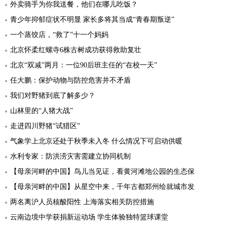
外卖骑手为你我送餐，他们在哪儿吃饭？
青少年抑郁症状不明显 家长多将其当成“青春期叛逆”
一个蒸饺店，“救了”十一个妈妈
北京怀柔红螺寺6株古树成功获得救助复壮
北京“双减”两月：一位90后班主任的“在校一天”
任大鹏：保护动物与防控危害并不矛盾
我们对野猪到底了解多少？
山林里的“人猪大战”
走进四川野猪“试猎区”
气象学上北京还处于秋季未入冬 什么情况下可启动供暖
水利专家：防洪涝灾害需建立协同机制
【母亲河畔的中国】鸟儿当见证，看黄河滩地公园的生态保
【母亲河畔的中国】从星空中来，千年古都郑州绘就城市发
两名离沪人员核酸阳性 上海落实相关防控措施
云南边境中学获捐新运动场 学生体验独特篮球课堂