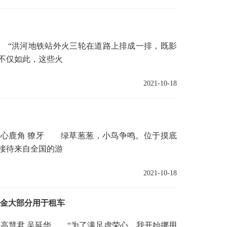
“洪河地铁站外火三轮在道路上排成一排，既影
不仅如此，这些火
2021-10-18
心鹿角 獠牙 绿草葱葱，小鸟争鸣。位于摸底
接待来自全国的游
2021-10-18
资金大部分用于租车
高慧君 吴延华 “为了满足虚荣心，我开始挪用