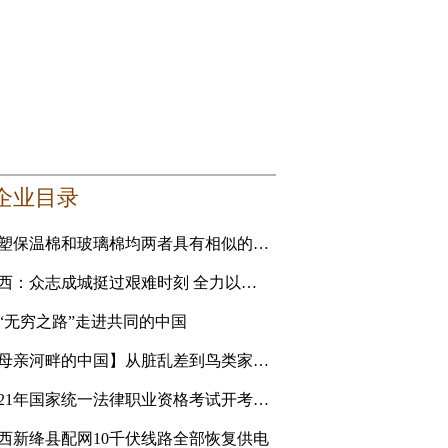
企业目录
橡塑保温棉和玻璃棉均两者具有相似的性能 要选更适合自己的
山西：众志成城挺过艰难时刻 全力以赴恢复美好家园
“无穷之路”走进共同的中国
【母亲河畔的中国】从脏乱差到鸟类家园 黄河滩地公园是
2021年国家统一法律职业资格考试开考 青海考生人数创新高
西新绛县配网10千伏线路全部恢复供电