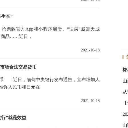
生长”
票致官方App和小程序崩溃、“话痨”威震天成
边商品……近日，
2021-10-18
汇市场合法交易货币
币 近日，缅甸中央银行发布通告，宣布增加人
准许人民币和日元在
从
2021-10-18
抢行”就是效益
山