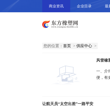
商业资讯
企业目录
最
您的位置：
首页
>
供应中心
>
风管橡
一、介
便，有
喜爱。
让航天员“太空出差”一路平安