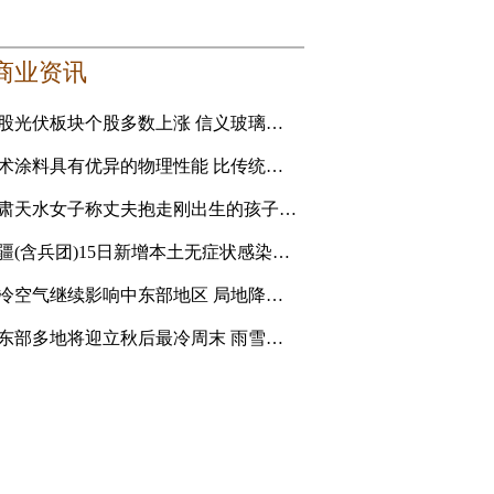
商业资讯
港股光伏板块个股多数上涨 信义玻璃涨5.16%
艺术涂料具有优异的物理性能 比传统的乳胶漆贵
甘肃天水女子称丈夫抱走刚出生的孩子追讨彩礼 妇联：孩
新疆(含兵团)15日新增本土无症状感染者1例
强冷空气继续影响中东部地区 局地降温14℃以上
中东部多地将迎立秋后最冷周末 雨雪天气持续