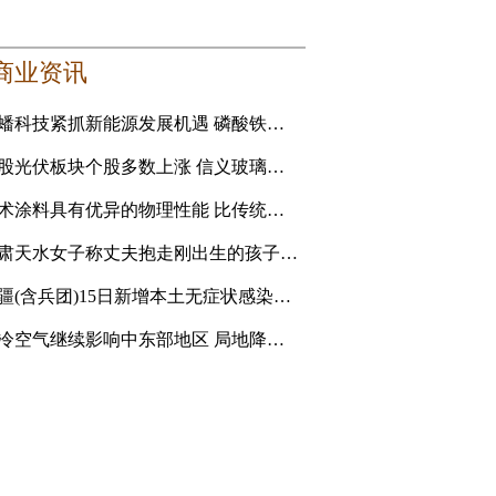
商业资讯
龙蟠科技紧抓新能源发展机遇 磷酸铁锂正极材料成新利润增长点
港股光伏板块个股多数上涨 信义玻璃涨5.16%
艺术涂料具有优异的物理性能 比传统的乳胶漆贵
甘肃天水女子称丈夫抱走刚出生的孩子追讨彩礼 妇联：孩
新疆(含兵团)15日新增本土无症状感染者1例
强冷空气继续影响中东部地区 局地降温14℃以上