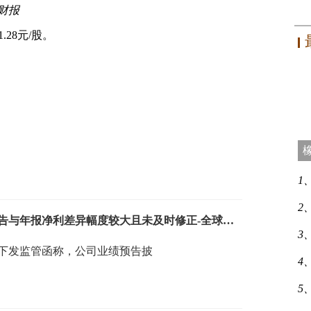
财报
.28元/股。
1
2
财报透视｜赛隆药业收监管函：业绩预告与年报净利差异幅度较大且未及时修正-全球热讯
3
8）下发监管函称，公司业绩预告披
4
5