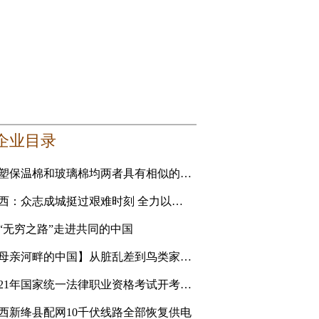
企业目录
橡塑保温棉和玻璃棉均两者具有相似的性能 要选更适合自己的
山西：众志成城挺过艰难时刻 全力以赴恢复美好家园
“无穷之路”走进共同的中国
【母亲河畔的中国】从脏乱差到鸟类家园 黄河滩地公园是
2021年国家统一法律职业资格考试开考 青海考生人数创新高
西新绛县配网10千伏线路全部恢复供电