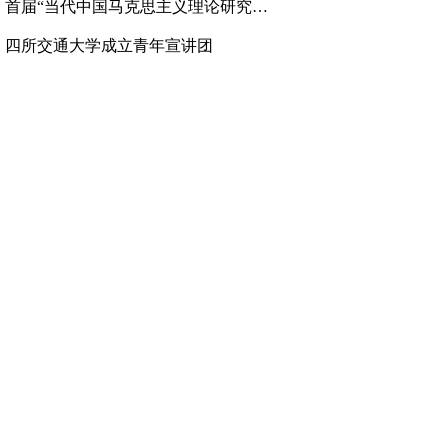
、
首届“当代中国马克思主义理论研究高层论坛”举行
、
四所交通大学成立青年宣讲团