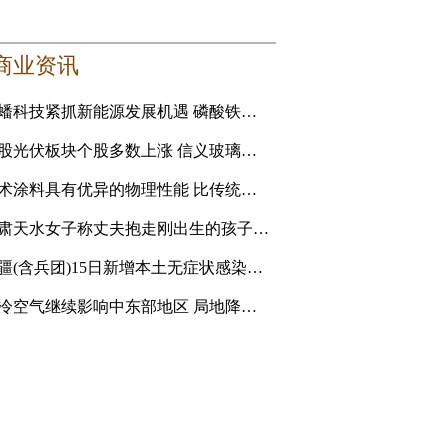
商业资讯
龙蟠科技紧抓新能源发展机遇 磷酸铁锂正极材料成新利润增长点
港股光伏板块个股多数上涨 信义玻璃涨5.16%
艺术涂料具有优异的物理性能 比传统的乳胶漆贵
甘肃天水女子称丈夫抱走刚出生的孩子追讨彩礼 妇联：孩
新疆(含兵团)15日新增本土无症状感染者1例
强冷空气继续影响中东部地区 局地降温14℃以上