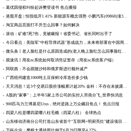
葛优因侵权纠纷起诉樊登读书 焦点播报
港股开盘 | 恒指低开1.41% 新能源车概念强势 小鹏汽车(09868)涨3.45% 部分银行股走低-时快讯
淘宝商品页面打不开怎么回事？如何解决
滚动：矿难7死7伤，竟被瞒报！省委书记、省长同时出手了
今日看点：美陆军“中程导弹武器”形成战力，未来将部署在中国周边？
微头条丨老人脸红是什么原因造成的(老人晚上脸红怎么回事脸红发热是怎么回事警惕老人脸红)
观速讯丨用友nc系统如何取消凭证暂存（用友nc系统客户端）
阿联酋：不会跟随沙特和俄罗斯进行额外减产
广西梧州建造1000吨土豆保鲜冷库造价多少钱
天天消息！近3个交易日股价涨幅累计超20% 金科：不存在未披露重大事项
A股的“家事”：上半年5家上市公司的实控人劳燕分飞_世界快消息
900匹马力兰博基尼Urus，绝对是路上万众瞩目焦点！ 焦点日报
四梁八柱是哪四梁哪八柱毛概（四梁八柱） 全球热点
山东移动济南分公司打造山东省首个“互联网+明厨亮灶”建设项目_天天速读
万科企业：摩根大通持股比例于6月29日降至4.27%