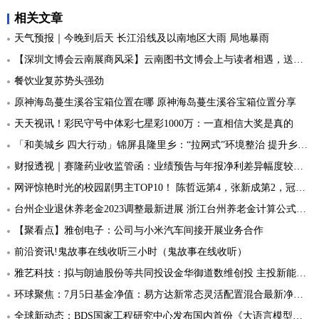
相关文章
天气预报｜今晚到后天 长江沿线及以南地区大雨 局地暴雨
【深圳文博会云南展商风采】云南图书文博会上与读者相遇，送出“限定”文创惊喜
餐饮业复苏势头强劲
原神海岛蔓生溪谷宝箱位置在哪 原神海岛蔓生溪谷宝箱位置分享
天天视讯！彩民守号中体彩七星彩1000万：一直相信大奖是真的
「和美城乡 四大行动」锦屏县隆里乡：“拉网式”环境整治 提升乡村颜值
财报透视｜赛隆药业收监管函：业绩预告与年报净利差异幅度较大且未及时修正-全球热讯
网评惊艳时光的校园剧男主TOP10！ 陈哲远第4，张新成第2，冠军根本小说走出来
台州企业退休养老金2023调整最新进展 浙江台州养老金计算公式及方法一览
【聚看点】雅创电子：公司与小米汽车间接开展业务合作
前沿资讯!鬼故事在线收听三小时（鬼故事在线收听）
雅艺科技：拟与朗迪股份等共同投设金华御道数维创投 主投新能源产业未上市企业 世界新动态
环球聚焦：7月5日基金净值：易方达新常态灵活配置混合最新净值0.581，跌1.02%
全球新动态：BDS国家工程研究中心发布国内首份《大语言模型提示注入攻击安全风险分析报告》