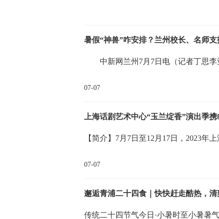
暑假“神兽”咋安排？兰州校长、名师支
中新网兰州7月7日电（记者丁思李
07-07
上海话剧艺术中心“玉兰绽香”演出季携
【简介】7月7日至12月17日，2023
07-07
邂逅青浦二十四食｜快快赶走酷热，清爽
传统二十四节气今日·小暑时至小暑暑