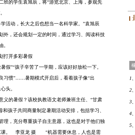
班的学生袁旭辰，将“游览北京、上海，参观先
”。
学活动，长大之后也想当一名科学家。”袁旭辰
划外，还会规划一定的时间，通过学习、阅读科技
油。
划打开多彩暑假
假”“孩子辛苦了一学期，应该好好放松一下。
良习惯”……暑期模式开启后，看着孩子像“出
1
上心头。
2
义的暑假？该校执教语文老师兼班主任、“甘肃
3
父母和孩子共同商量制定暑期活动安排，包括学习、
4
管理，充分尊重孩子自主意愿，这也是对于他们独
5
艺课。 李亚龙 摄 “机器需要休息，人也是需