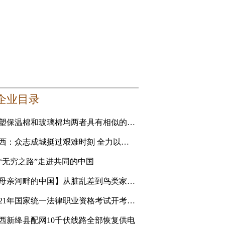
企业目录
橡塑保温棉和玻璃棉均两者具有相似的性能 要选更适合自己的
山西：众志成城挺过艰难时刻 全力以赴恢复美好家园
“无穷之路”走进共同的中国
【母亲河畔的中国】从脏乱差到鸟类家园 黄河滩地公园是
2021年国家统一法律职业资格考试开考 青海考生人数创新高
西新绛县配网10千伏线路全部恢复供电