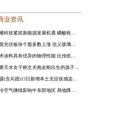
商业资讯
龙蟠科技紧抓新能源发展机遇 磷酸铁锂正极材料成新利润增长点
港股光伏板块个股多数上涨 信义玻璃涨5.16%
艺术涂料具有优异的物理性能 比传统的乳胶漆贵
甘肃天水女子称丈夫抱走刚出生的孩子追讨彩礼 妇联：孩
新疆(含兵团)15日新增本土无症状感染者1例
强冷空气继续影响中东部地区 局地降温14℃以上