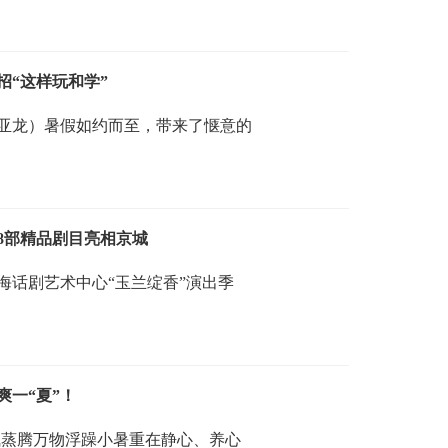
招“这样玩和学”
亚龙）暑假如约而至，带来了惬意的
8部精品剧目亮相京城
年上海话剧艺术中心“玉兰绽香”演出季
一“夏”！
气蒸腾万物浮躁小暑重在静心、养心