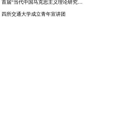
、
首届“当代中国马克思主义理论研究高层论坛”举行
、
四所交通大学成立青年宣讲团