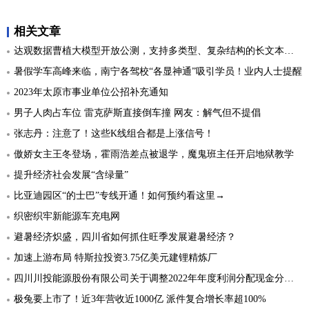
相关文章
达观数据曹植大模型开放公测，支持多类型、复杂结构的长文本写作
暑假学车高峰来临，南宁各驾校“各显神通”吸引学员！业内人士提醒
2023年太原市事业单位公招补充通知
男子人肉占车位 雷克萨斯直接倒车撞 网友：解气但不提倡
张志丹：注意了！这些K线组合都是上涨信号！
傲娇女主王冬登场，霍雨浩差点被退学，魔鬼班主任开启地狱教学
提升经济社会发展“含绿量”
比亚迪园区“的士巴”专线开通！如何预约看这里→
织密织牢新能源车充电网
避暑经济炽盛，四川省如何抓住旺季发展避暑经济？
加速上游布局 特斯拉投资3.75亿美元建锂精炼厂
四川川投能源股份有限公司关于调整2022年年度利润分配现金分红总额的公告
极兔要上市了！近3年营收近1000亿 派件复合增长率超100%