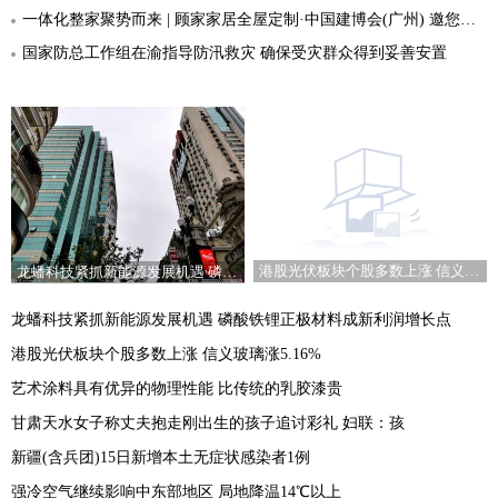
一体化整家聚势而来 | 顾家家居全屋定制·中国建博会(广州) 邀您共鉴年度新品
国家防总工作组在渝指导防汛救灾 确保受灾群众得到妥善安置
港股光伏板块个股多数上涨 信义玻璃涨5.16%
龙蟠科技紧抓新能源发展机遇 磷酸铁锂正极材料成新利润增长点
龙蟠科技紧抓新能源发展机遇 磷酸铁锂正极材料成新利润增长点
港股光伏板块个股多数上涨 信义玻璃涨5.16%
艺术涂料具有优异的物理性能 比传统的乳胶漆贵
甘肃天水女子称丈夫抱走刚出生的孩子追讨彩礼 妇联：孩
新疆(含兵团)15日新增本土无症状感染者1例
强冷空气继续影响中东部地区 局地降温14℃以上