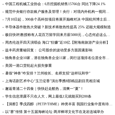
中国工程机械工业协会：6月挖掘机销售15766台 同比下降24.1%
规范中央银行存款账户服务及管理！央行：对境内外机构一视同仁，不得对存款账户进行透支
7月10日起，300余个高科技项目将展开巅峰对决 中国杭州博士后科创精英赛吸引来了全球英才
半导体器件散热大突破？新技术将散热性提高 25% 还能大规模制造
极目快评|教授称有人花百万留学回来月薪5000元，心态何必这么功利
周杰伦连开四天演唱会 海口“狂赚”近10亿【附海南旅游产业分析】
益丰药房董秘回复： 公司股价的波动受多方面因素影响
独角兽企业10家，潜在独角兽企业11家，闵行这项排名位居全市第二
美国一港口货轮起火损失惨重
暑假“神兽”咋安排？兰州校长、名师支招“这样玩和学”
上海话剧艺术中心“玉兰绽香”演出季携8部精品剧目亮相京城
邂逅青浦二十四食｜快快赶走酷热，清爽一“夏”！
学生信息泄露不只在人大，网上最低1元就能买到200条
【洞察】季戊四醇（PETP/THME）种类丰富 我国行业集中度有待提升
以“赛”传情 第十五届海峡论坛·两岸棒球文化节在龙岩连城举办