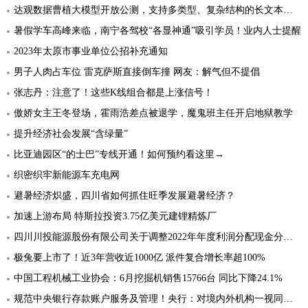
达观数据曹植大模型开放公测，支持多类型、复杂结构的长文本写作
暑假学车高峰来临，南宁各驾校“各显神通”吸引学员！业内人士提醒
2023年太原市事业单位公招补充通知
男子人肉占车位 雷克萨斯直接倒车撞 网友：解气但不提倡
张志丹：注意了！这些K线组合都是上涨信号！
傲娇女主王冬登场，霍雨浩差点被退学，魔鬼班主任开启地狱教学
提升经济社会发展“含绿量”
比亚迪园区“的士巴”专线开通！如何预约看这里→
织密织牢新能源车充电网
避暑经济炽盛，四川省如何抓住旺季发展避暑经济？
加速上游布局 特斯拉投资3.75亿美元建锂精炼厂
四川川投能源股份有限公司关于调整2022年年度利润分配现金分红总额的公告
极兔要上市了！近3年营收近1000亿 派件复合增长率超100%
中国工程机械工业协会：6月挖掘机销售15766台 同比下降24.1%
规范中央银行存款账户服务及管理！央行：对境内外机构一视同仁，不得对存款账户进行透支