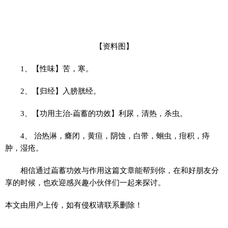
【资料图】
1、【性味】苦，寒。
2、【归经】入膀胱经。
3、【功用主治-萹蓄的功效】利尿，清热，杀虫。
4、 治热淋，癃闭，黄疸，阴蚀，白带，蛔虫，疳积，痔
肿，湿疮。
相信通过萹蓄功效与作用这篇文章能帮到你，在和好朋友分
享的时候，也欢迎感兴趣小伙伴们一起来探讨。
本文由用户上传，如有侵权请联系删除！