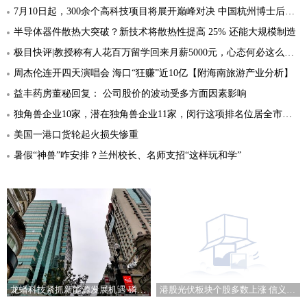
7月10日起，300余个高科技项目将展开巅峰对决 中国杭州博士后科创精英赛吸引来了全球英才
半导体器件散热大突破？新技术将散热性提高 25% 还能大规模制造
极目快评|教授称有人花百万留学回来月薪5000元，心态何必这么功利
周杰伦连开四天演唱会 海口“狂赚”近10亿【附海南旅游产业分析】
益丰药房董秘回复： 公司股价的波动受多方面因素影响
独角兽企业10家，潜在独角兽企业11家，闵行这项排名位居全市第二
美国一港口货轮起火损失惨重
暑假“神兽”咋安排？兰州校长、名师支招“这样玩和学”
港股光伏板块个股多数上涨 信义玻璃涨5.16%
龙蟠科技紧抓新能源发展机遇 磷酸铁锂正极材料成新利润增长点