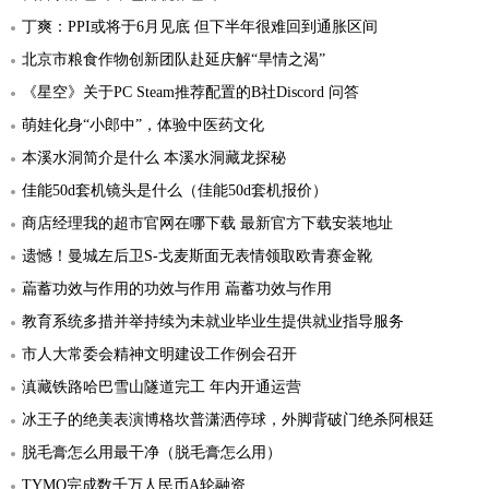
丁爽：PPI或将于6月见底 但下半年很难回到通胀区间
北京市粮食作物创新团队赴延庆解“旱情之渴”
《星空》关于PC Steam推荐配置的B社Discord 问答
萌娃化身“小郎中”，体验中医药文化
本溪水洞简介是什么 本溪水洞藏龙探秘
佳能50d套机镜头是什么（佳能50d套机报价）
商店经理我的超市官网在哪下载 最新官方下载安装地址
遗憾！曼城左后卫S-戈麦斯面无表情领取欧青赛金靴
萹蓄功效与作用的功效与作用 萹蓄功效与作用
教育系统多措并举持续为未就业毕业生提供就业指导服务
市人大常委会精神文明建设工作例会召开
滇藏铁路哈巴雪山隧道完工 年内开通运营
冰王子的绝美表演博格坎普潇洒停球，外脚背破门绝杀阿根廷
脱毛膏怎么用最干净（脱毛膏怎么用）
TYMO完成数千万人民币A轮融资