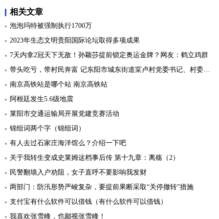
相关文章
泡泡玛特被强制执行1700万
2023年生态文明贵阳国际论坛取得多项成果
7天内拿2冠天下无敌！孙颖莎提前锁定奥运金牌？网友：鹤立鸡群
带头吃亏，带村民奔富 记东阳市城东街道寀卢村党委书记、村委会主任卢阳春
南京高铁站是哪个站 南京高铁站
阿根廷发生5.6级地震
莱阳市交通运输局开展党建竞赛活动
锦组词两个字（锦组词）
有人去过石家庄海洋馆么？介绍一下吧
关于我转生变成史莱姆这档事后传 第十九章：离殇（2）
民警翻墙入户劝阻，女子直呼不要影响我发财
两部门：防汛形势严峻复杂，要提前果断采取“关停撤转”措施
支付宝有什么软件可以借钱（有什么软件可以借钱）
我喜欢张雪峰，也鄙视张雪峰！