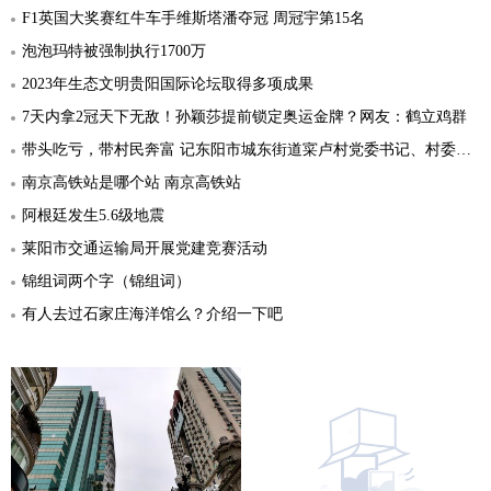
F1英国大奖赛红牛车手维斯塔潘夺冠 周冠宇第15名
泡泡玛特被强制执行1700万
2023年生态文明贵阳国际论坛取得多项成果
7天内拿2冠天下无敌！孙颖莎提前锁定奥运金牌？网友：鹤立鸡群
带头吃亏，带村民奔富 记东阳市城东街道寀卢村党委书记、村委会主任卢阳春
南京高铁站是哪个站 南京高铁站
阿根廷发生5.6级地震
莱阳市交通运输局开展党建竞赛活动
锦组词两个字（锦组词）
有人去过石家庄海洋馆么？介绍一下吧