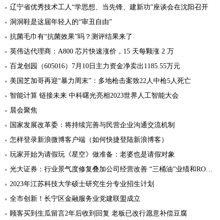
辽宁省优秀技术工人“学思想、当先锋、建新功”座谈会在沈阳召开
洞洞鞋是这届年轻人的“审丑自由”
抗菌毛巾有“抗菌效果”吗？测评结果来了
英伟达代理商：A800 芯片快速涨价，15 天每颗涨 2 万
百龙创园（605016）7月10日主力资金净卖出1185.55万元
美国芝加哥再迎“暴力周末”：多地枪击案致22人中枪5人死亡
智能计算 链接未来 中科曙光亮相2023世界人工智能大会
晨会聚焦
国家发展改革委：将持续完善与民营企业沟通交流机制
怎样登录新浪微博客户端（如何快捷登陆新浪博客）
玩家开始为请假玩《星空》做准备：老婆也是请假对象
光大证券：行业景气度修复叠加公司经营改善 “三桶油”业绩和ROE迎来上升
2023年江苏科技大学硕士研究生分专业招生计划
全市创新！长宁区金融服务业党建联盟成立
顾客买到生瓜留言2年后收到回复 老板已改行愿意补偿豆腐