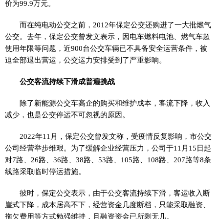
价为99.9万元。
而在纯电动公交之前，2012年保定公交还购进了一大批燃气
公交。去年，保定公交曾发文表示，因电车燃料电池、燃气车超
使用年限等问题，近900台公交车辆已不具备安全运营条件，被
迫全部退出营运，公交运力安排受到了严重影响。
公交客流持续下滑成普遍挑战
除了新能源公交车高企的购买和维护成本，客流下降，收入
减少，也是公交停运不可忽视的原因。
2022年11月，保定公交曾发文称，受疫情反复影响，市公交
公司经营举步维艰。为了缓解企业经营压力，公司于11月15日起
对7路、26路、36路、38路、53路、105路、108路、207路等8条
线路采取临时停运措施。
彼时，保定公交表示，由于公交客流持续下滑，客运收入断
崖式下降，成本居高不下，经营资金几度断档，只能采取融资、
拖欠费用等方式勉强维持，且融资资金已所剩无几。