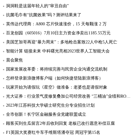
洞洞鞋是这届年轻人的“审丑自由”
抗菌毛巾有“抗菌效果”吗？测评结果来了
英伟达代理商：A800 芯片快速涨价，15 天每颗涨 2 万
百龙创园（605016）7月10日主力资金净卖出1185.55万元
美国芝加哥再迎“暴力周末”：多地枪击案致22人中枪5人死亡
智能计算 链接未来 中科曙光亮相2023世界人工智能大会
晨会聚焦
国家发展改革委：将持续完善与民营企业沟通交流机制
怎样登录新浪微博客户端（如何快捷登陆新浪博客）
玩家开始为请假玩《星空》做准备：老婆也是请假对象
光大证券：行业景气度修复叠加公司经营改善 “三桶油”业绩和ROE迎来上升
2023年江苏科技大学硕士研究生分专业招生计划
全市创新！长宁区金融服务业党建联盟成立
顾客买到生瓜留言2年后收到回复 老板已改行愿意补偿豆腐
F1英国大奖赛红牛车手维斯塔潘夺冠 周冠宇第15名