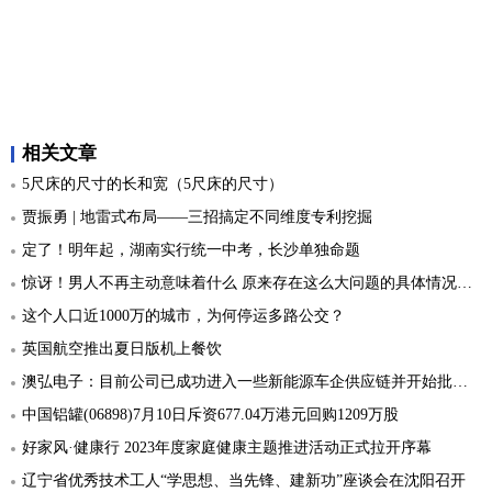
相关文章
5尺床的尺寸的长和宽（5尺床的尺寸）
贾振勇 | 地雷式布局——三招搞定不同维度专利挖掘
定了！明年起，湖南实行统一中考，长沙单独命题
惊讶！男人不再主动意味着什么 原来存在这么大问题的具体情况详细内容介绍
这个人口近1000万的城市，为何停运多路公交？
英国航空推出夏日版机上餐饮
澳弘电子：目前公司已成功进入一些新能源车企供应链并开始批量试制
中国铝罐(06898)7月10日斥资677.04万港元回购1209万股
好家风·健康行 2023年度家庭健康主题推进活动正式拉开序幕
辽宁省优秀技术工人“学思想、当先锋、建新功”座谈会在沈阳召开