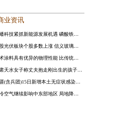
商业资讯
龙蟠科技紧抓新能源发展机遇 磷酸铁锂正极材料成新利润增长点
港股光伏板块个股多数上涨 信义玻璃涨5.16%
艺术涂料具有优异的物理性能 比传统的乳胶漆贵
甘肃天水女子称丈夫抱走刚出生的孩子追讨彩礼 妇联：孩
新疆(含兵团)15日新增本土无症状感染者1例
强冷空气继续影响中东部地区 局地降温14℃以上