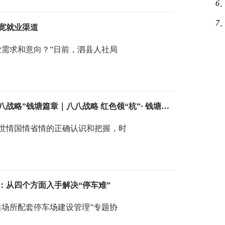
6
7
宽就业渠道
业需求和意向？”日前，泗县人社局
钱塘：勇闯新路 勇立潮头 奋力绘好“八八战略”钱塘篇章｜八八战略 红色领“杭”· 钱塘实践②
的世情国情省情的正确认识和把握，时
：从四个方面入手解决“停车难”
共场所配套停车场建设管理”专题协