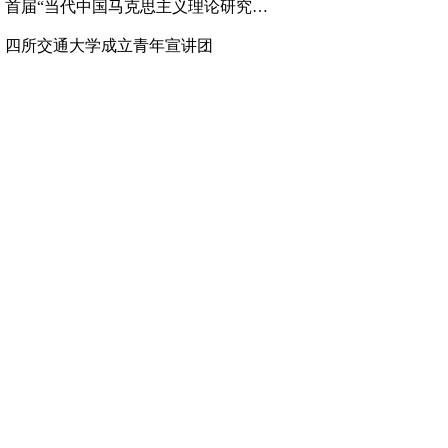
、
首届“当代中国马克思主义理论研究高层论坛”举行
、
四所交通大学成立青年宣讲团