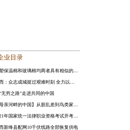
企业目录
橡塑保温棉和玻璃棉均两者具有相似的性能 要选更适合自己的
山西：众志成城挺过艰难时刻 全力以赴恢复美好家园
“无穷之路”走进共同的中国
【母亲河畔的中国】从脏乱差到鸟类家园 黄河滩地公园是
2021年国家统一法律职业资格考试开考 青海考生人数创新高
西新绛县配网10千伏线路全部恢复供电