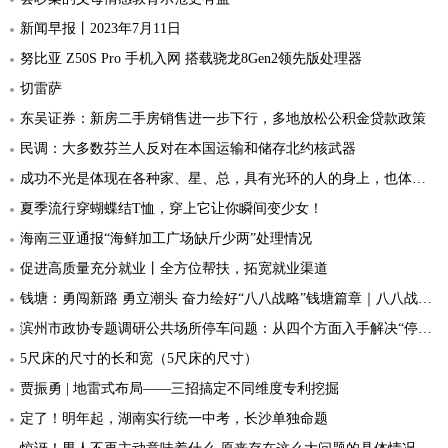
新闻早报丨2023年7月11日
努比亚 Z50S Pro 手机入网 搭载骁龙8Gen2领先版处理器
切雷萨
东吴证券：新房二手房销售进一步下行，多地放松公积金贷款政策
民调：大多数芬兰人反对在本国运输和储存北约核武器
成功不光是体现在各种家、星、总，具有光环的人的身上，也体现在普普通通的群众中
夏季流行穿蝴蝶结T恤，穿上它让你瞬间变少女！
海南三亚通报“海鲜加工广场缺斤少两”处理情况
促进高质量充分就业丨全方位帮扶，拓宽就业渠道
钱塘：勇闯新路 勇立潮头 奋力绘好“八八战略”钱塘篇章｜八八战略 红色领“杭”· 钱塘实践②
滨州市政协专题调研公共场所停车问题：从四个方面入手解决“停车难”
5尺床的尺寸的长和宽（5尺床的尺寸）
贾振勇 | 地雷式布局——三招搞定不同维度专利挖掘
定了！明年起，湖南实行统一中考，长沙单独命题