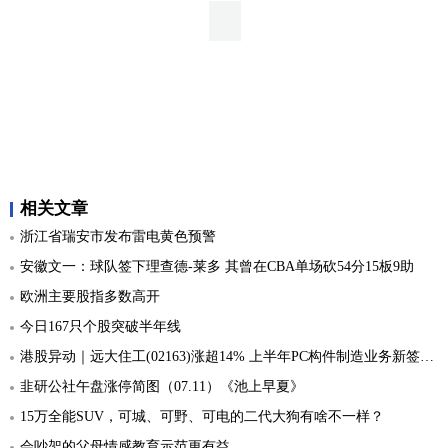
相关文章
浙江省瑞安市发布雷电黄色预警
安徽文一：球队签下理查德-莱多 其曾在CBA单场砍54分15板9助
欧洲主要股指多数高开
今日167只个股突破半年线
港股异动｜远大住工(02163)涨超14% 上半年PC构件制造业务新签合同同比增长53%
韭研公社午盘涨停简图（07.11）《池上早夏》
15万全能SUV，可城、可野、可电的二代大狗有啥不一样？
会吵架的父母情感教育示范更有益