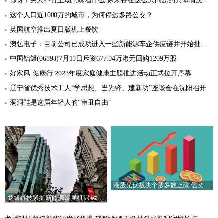
惊讶！男人不再主动意味着什么 原来存在这么大问题的具体情况详细内容介绍
这个人口近1000万的城市，为何停运多路公交？
英国航空推出夏日版机上餐饮
澳弘电子：目前公司已成功进入一些新能源车企供应链并开始批量试制
中国铝罐(06898)7月10日斥资677.04万港元回购1209万股
好家风·健康行 2023年度家庭健康主题推进活动正式拉开序幕
辽宁省优秀技术工人“学思想、当先锋、建新功”座谈会在沈阳召开
洞洞鞋是这届年轻人的“审丑自由”
港股光伏板块个股多数上涨 信义玻璃涨5.16%
龙蟠科技紧抓新能源发展机遇 磷酸铁锂正极材料成新利润增长点