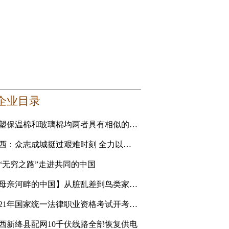
企业目录
橡塑保温棉和玻璃棉均两者具有相似的性能 要选更适合自己的
山西：众志成城挺过艰难时刻 全力以赴恢复美好家园
“无穷之路”走进共同的中国
【母亲河畔的中国】从脏乱差到鸟类家园 黄河滩地公园是
2021年国家统一法律职业资格考试开考 青海考生人数创新高
西新绛县配网10千伏线路全部恢复供电