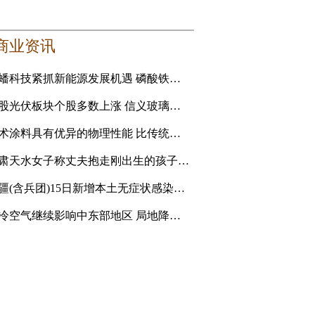
商业资讯
龙蟠科技紧抓新能源发展机遇 磷酸铁锂正极材料成新利润增长点
港股光伏板块个股多数上涨 信义玻璃涨5.16%
艺术涂料具有优异的物理性能 比传统的乳胶漆贵
甘肃天水女子称丈夫抱走刚出生的孩子追讨彩礼 妇联：孩
新疆(含兵团)15日新增本土无症状感染者1例
强冷空气继续影响中东部地区 局地降温14℃以上