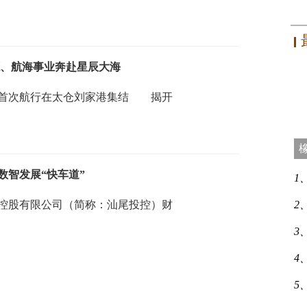
源、航海事业奔赴星辰大海
洋 首次航行在太仓刘家港集结 揭开
数智发展“快车道”
1
资控股有限公司（简称：汕尾投控）财
2
3
4
5