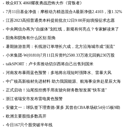
映众RTX 4060耀夜勇战恐怖大作《背叛者》
7月11日基金净值：摩根动力精选混合A最新净值2.4103，涨1.32%
江苏2023高招普通类本科提前批次12日9:00开始填报征求志愿
中央网信办再为“自媒体”划红线，新规有何亮点？专家解读来了
阳角和阴角有什么区别 阳角
暑期旅游首周：长线游订单增长六成，北方沿海城市成“顶流”
小米集团-W(01810)7月11日斥资约2500.33万港元回购230万股
talkSPORT：卢卡库推动切尔西将自己出售到国米
河南发布暴雨蓝色预警：多地将出现短时强降水、雷暴大风
中广核高新核材先进材料 助力我国能源、航海事业奔赴星辰大海
正式启动！汕尾投控携手用友驶向财务数智发展“快车道”
浙江省瑞安市发布雷电黄色预警
安徽文一：球队签下理查德-莱多 其曾在CBA单场砍54分15板9助
欧洲主要股指多数高开
今日167只个股突破半年线