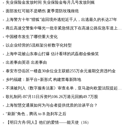
失业保险金发放时间 失业保险金每月几号发放到账
面部发红可能不是晒伤 夏季需防玫瑰痤疮
上海警方十年“猎狐”追回境外逃犯近千人，出逃最久的长达27年
商丘高速交警集中曝光一批非紧急情况下在高速公路应急车道上违法停车的机动车
中国楼市发生了哪些重大变化
以企业经营的5流框架分析数字化转型
上海申花被山东泰山打爆 估计看球的武磊都会偷偷笑
出差事由英语 出差事由
泰安市岱岳区一楼盘30余位业主获赔255万余元逾期交房违约金
乡约福建：新平台+新形式 构建禁毒新阵地
不满被列入《数字服务法案》审查名单，亚马逊向欧盟法院提起诉讼
歌礼制药-B7月11日斥资约106.26万港元回购49.7万股
上海智慧交通展如何为与会者提供优质的洽谈平台？
“刷新”角色，腾讯 to B 急刹车之后
【明日方舟/同人】他们的爱情——能天使（16）