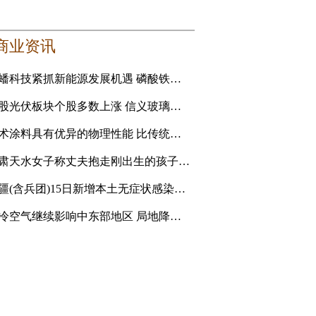
商业资讯
龙蟠科技紧抓新能源发展机遇 磷酸铁锂正极材料成新利润增长点
港股光伏板块个股多数上涨 信义玻璃涨5.16%
艺术涂料具有优异的物理性能 比传统的乳胶漆贵
甘肃天水女子称丈夫抱走刚出生的孩子追讨彩礼 妇联：孩
新疆(含兵团)15日新增本土无症状感染者1例
强冷空气继续影响中东部地区 局地降温14℃以上