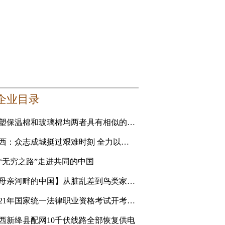
企业目录
橡塑保温棉和玻璃棉均两者具有相似的性能 要选更适合自己的
山西：众志成城挺过艰难时刻 全力以赴恢复美好家园
“无穷之路”走进共同的中国
【母亲河畔的中国】从脏乱差到鸟类家园 黄河滩地公园是
2021年国家统一法律职业资格考试开考 青海考生人数创新高
西新绛县配网10千伏线路全部恢复供电