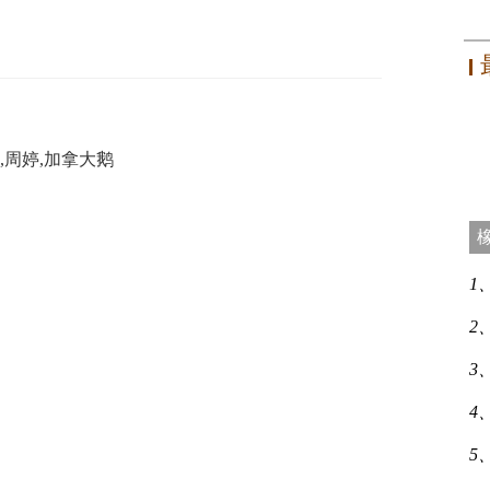
,周婷,加拿大鹅
1
2
3
4
5