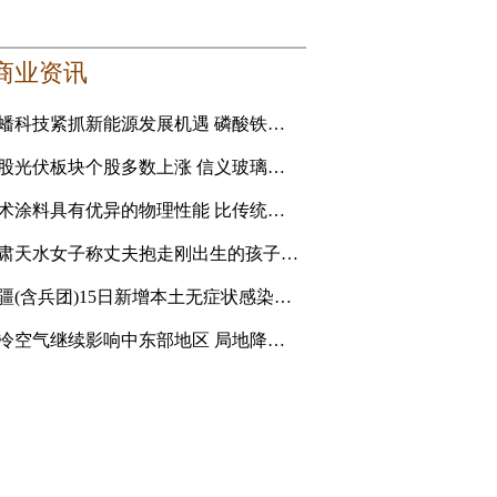
商业资讯
龙蟠科技紧抓新能源发展机遇 磷酸铁锂正极材料成新利润增长点
港股光伏板块个股多数上涨 信义玻璃涨5.16%
艺术涂料具有优异的物理性能 比传统的乳胶漆贵
甘肃天水女子称丈夫抱走刚出生的孩子追讨彩礼 妇联：孩
新疆(含兵团)15日新增本土无症状感染者1例
强冷空气继续影响中东部地区 局地降温14℃以上