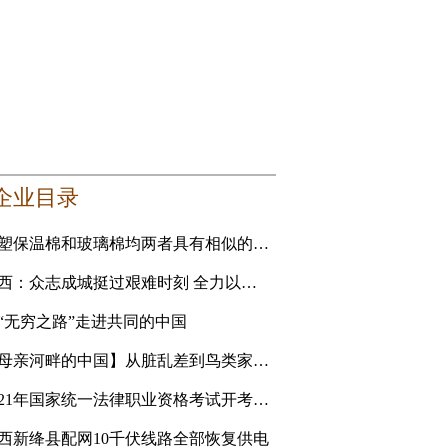
企业目录
橡塑保温棉和玻璃棉均两者具有相似的性能 要选更适合自己的
山西：众志成城挺过艰难时刻 全力以赴恢复美好家园
“无穷之路”走进共同的中国
【母亲河畔的中国】从脏乱差到鸟类家园 黄河滩地公园是
2021年国家统一法律职业资格考试开考 青海考生人数创新高
西新绛县配网10千伏线路全部恢复供电