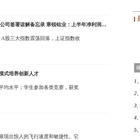
7月27日投资晚报 | 上汽集团：已与奥迪公司签署谅解备忘录 寒锐钴业：上半年净利润同比下降78.39%
），A股三大指数震荡回落，上证指数收
习模式培养创新人才
1
平均水平；学生参加各类竞赛，获奖
2
3
4
5
展现出惊人的飞行速度和敏捷性。它