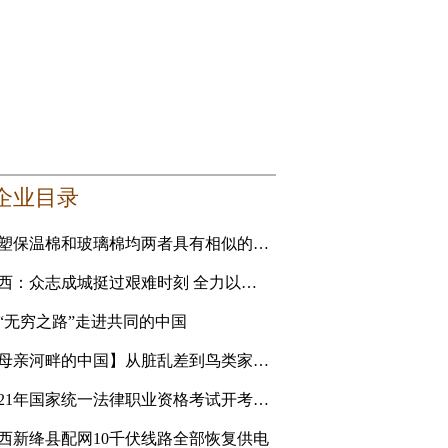
企业目录
橡塑保温棉和玻璃棉均两者具有相似的性能 要选更适合自己的
山西：众志成城挺过艰难时刻 全力以赴恢复美好家园
“无穷之路”走进共同的中国
【母亲河畔的中国】从脏乱差到鸟类家园 黄河滩地公园是
2021年国家统一法律职业资格考试开考 青海考生人数创新高
西新绛县配网10千伏线路全部恢复供电