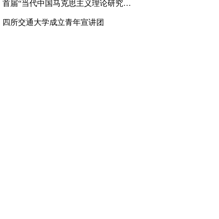
、
首届“当代中国马克思主义理论研究高层论坛”举行
、
四所交通大学成立青年宣讲团