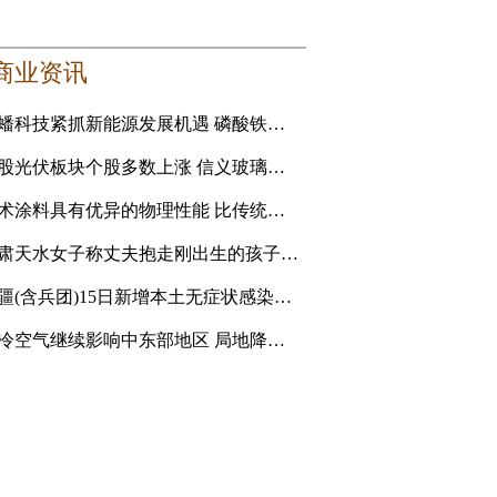
商业资讯
龙蟠科技紧抓新能源发展机遇 磷酸铁锂正极材料成新利润增长点
港股光伏板块个股多数上涨 信义玻璃涨5.16%
艺术涂料具有优异的物理性能 比传统的乳胶漆贵
甘肃天水女子称丈夫抱走刚出生的孩子追讨彩礼 妇联：孩
新疆(含兵团)15日新增本土无症状感染者1例
强冷空气继续影响中东部地区 局地降温14℃以上