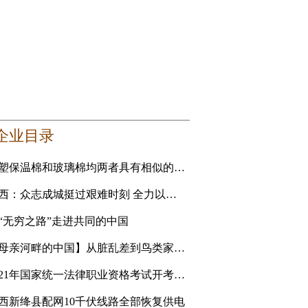
企业目录
橡塑保温棉和玻璃棉均两者具有相似的性能 要选更适合自己的
山西：众志成城挺过艰难时刻 全力以赴恢复美好家园
“无穷之路”走进共同的中国
【母亲河畔的中国】从脏乱差到鸟类家园 黄河滩地公园是
2021年国家统一法律职业资格考试开考 青海考生人数创新高
西新绛县配网10千伏线路全部恢复供电