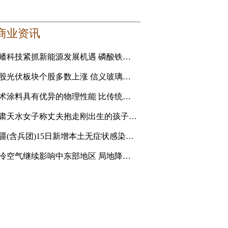
商业资讯
龙蟠科技紧抓新能源发展机遇 磷酸铁锂正极材料成新利润增长点
港股光伏板块个股多数上涨 信义玻璃涨5.16%
艺术涂料具有优异的物理性能 比传统的乳胶漆贵
甘肃天水女子称丈夫抱走刚出生的孩子追讨彩礼 妇联：孩
新疆(含兵团)15日新增本土无症状感染者1例
强冷空气继续影响中东部地区 局地降温14℃以上