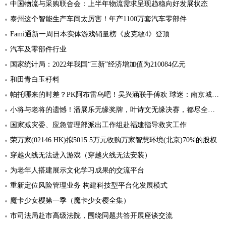
中国物流与采购联合会：上半年物流需求呈现趋稳向好发展状态
泰州这个智能生产车间太厉害！年产1100万套汽车零部件
​Fami通新一周日本实体游戏销量榜《皮克敏4》登顶
汽车及零部件行业
国家统计局：2022年我国“三新”经济增加值为210084亿元
和田青白玉秄料
帕托哪来的时差？PK阿布雷乌吧！吴兴涵联手傅欢 球迷：南京城市成恶人谷了
小将与老将的遗憾！潘展乐无缘奖牌，叶诗文无缘决赛，都尽全力了
国家减灾委、应急管理部派出工作组赴福建指导救灾工作
荣万家(02146.HK)拟5015.5万元收购万家智慧环境(北京)70%的股权
穿越火线无法进入游戏（穿越火线无法安装）
为老年人搭建展示文化学习成果的交流平台
重新定位风险管理业务 构建科技型平台化发展模式
魔卡少女樱第一季（魔卡少女樱全集）
市司法局赴市高级法院，围绕同题共答开展座谈交流