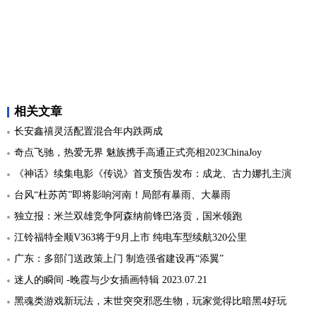
相关文章
长安鑫禧灵活配置混合年内跌两成
奇点飞驰，热爱无界 魅族携手高通正式亮相2023ChinaJoy
《神话》续集电影《传说》首支预告发布：成龙、古力娜扎主演
台风“杜苏芮”即将影响河南！局部有暴雨、大暴雨
独立报：米兰双雄竞争阿森纳前锋巴洛贡，国米领跑
江铃福特全顺V363将于9月上市 纯电车型续航320公里
广东：多部门送政策上门 制造强省建设再“添翼”
迷人的瞬间 -晚霞与少女插画特辑 2023.07.21
黑魂类游戏新玩法，末世突突邪恶生物，玩家觉得比暗黑4好玩