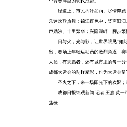
个青春洋溢的现代成都。
绿道上，市民挥汗如雨、尽情奔跑
乐迷欢歌热舞；锦江夜色中，桨声汩汩
声鼎沸、十里繁华；兴隆湖畔，脚步繁
日与火，光与影，让世界眼见“如
出，赛场上年轻运动员的激烈角逐，赛
人员，有志愿者，还有城市里的每一分
成都大运会的别样精彩，也为大运会留
圣火之下，来一场阳光下的欢聚；
成都日报锦观新闻 记者 王嘉 黄一可
蒲薇
关键词：