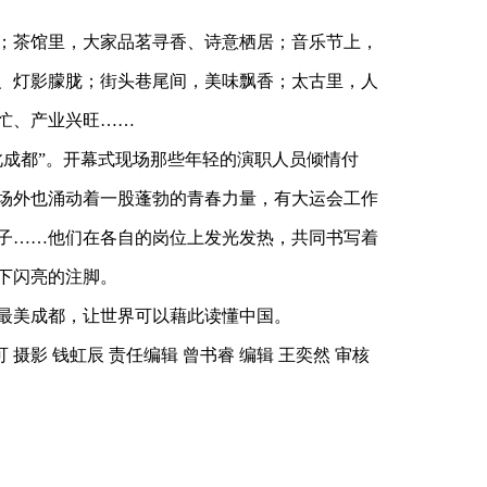
；茶馆里，大家品茗寻香、诗意栖居；音乐节上，
、灯影朦胧；街头巷尾间，美味飘香；太古里，人
忙、产业兴旺……
此成都”。开幕式现场那些年轻的演职人员倾情付
场外也涌动着一股蓬勃的青春力量，有大运会工作
子……他们在各自的岗位上发光发热，共同书写着
下闪亮的注脚。
最美成都，让世界可以藉此读懂中国。
 摄影 钱虹辰 责任编辑 曾书睿 编辑 王奕然 审核