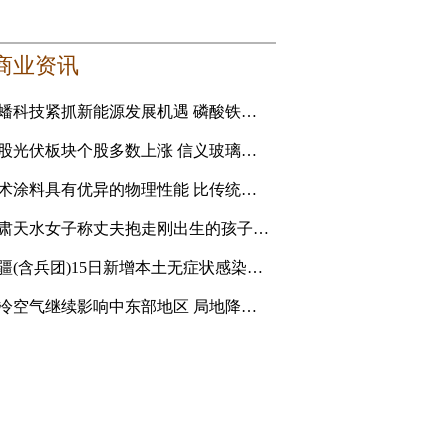
商业资讯
龙蟠科技紧抓新能源发展机遇 磷酸铁锂正极材料成新利润增长点
港股光伏板块个股多数上涨 信义玻璃涨5.16%
艺术涂料具有优异的物理性能 比传统的乳胶漆贵
甘肃天水女子称丈夫抱走刚出生的孩子追讨彩礼 妇联：孩
新疆(含兵团)15日新增本土无症状感染者1例
强冷空气继续影响中东部地区 局地降温14℃以上