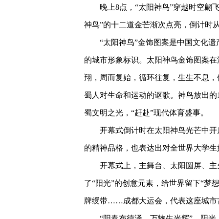
晚上8点，“太阳神鸟”穿越时空翩
神鸟”的十二道金芒渐次点亮，倒计时从“
“太阳神鸟”金饰图案是中国文化
的城市形象标识。太阳神鸟金饰图案在
翔，周而复始，循环往复，生生不息，
蜀人对生命和运动的讴歌。神鸟放出的1
蜀文明之光，“赶赴”现代体育盛事。
开幕式倒计时在太阳神鸟光芒中开
的精神品格，也表达出对全世界大学生
开幕式上，主舞台、太阳圆屏、主
了“阳光”的创意元素，给世界留下“梦
牌绶带……成都大运会，代表这座城市
“阳春布德泽，万物生光辉”，阳