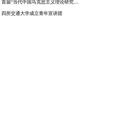
、
首届“当代中国马克思主义理论研究高层论坛”举行
、
四所交通大学成立青年宣讲团