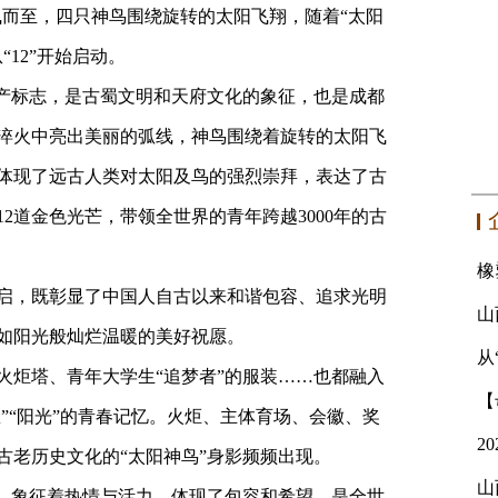
飞而至，四只神鸟围绕旋转的太阳飞翔，随着“太阳
12”开始启动。
遗产标志，是古蜀文明和天府文化的象征，也是成都
淬火中亮出美丽的弧线，神鸟围绕着旋转的太阳飞
体现了远古人类对太阳及鸟的强烈崇拜，表达了古
2道金色光芒，带领全世界的青年跨越3000年的古
启，既彰显了中国人自古以来和谐包容、追求光明
如阳光般灿烂温暖的美好祝愿。
从
火炬塔、青年大学生“追梦者”的服装……也都融入
想”“阳光”的青春记忆。火炬、主体育场、会徽、奖
古老历史文化的“太阳神鸟”身影频频出现。
山
光，象征着热情与活力，体现了包容和希望，是全世