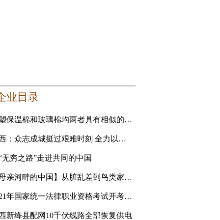
企业目录
橡塑保温棉和玻璃棉均两者具有相似的性能 要选更适合自己的
山西：众志成城挺过艰难时刻 全力以赴恢复美好家园
“无穷之路”走进共同的中国
【母亲河畔的中国】从脏乱差到鸟类家园 黄河滩地公园是
2021年国家统一法律职业资格考试开考 青海考生人数创新高
西新绛县配网10千伏线路全部恢复供电