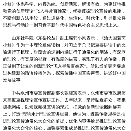
小鲜》体系科学、内容系统、创新新颖、解读有效。为更好地推
动党的创新理论“飞入寻常百姓家”，就要遵循理论宣传的规律，
不断创新方法手段，通过通俗化、生活化、时代化，引导群众将
思想与行动统一到习近平新时代中国特色社会主义思想上来。
山东社科院《东岳论丛》副主编韩小凤表示，《治大国若烹
小鲜》作为一本理论通俗读物，对习近平总书记重要讲话中的比
喻进行了梳理，对蕴含的深刻内涵进行了通俗化的阐述，有深厚
的理论，有宽度的视野，有温度的语言，实现了有力的传播，真
正做到了让党的创新理论“飞入寻常百姓家”。所以当前更需要通
过构建新的话语传播体系，探索传播中国真实声音、讲述好中国
发展故事。
中共永州市委宣传部副部长张穆宸表示，永州市委市政府历
来高度重视理论宣传宣讲工作。去年以来，坚持贴近群众，积极
拥抱网络，以短视频微宣讲的形式，把党的创新理论搬到屏幕
上，打造“理响永州”理论宣讲栏目。他认为，遵循传播规律是推
进理论宣传通俗化大众化的前提，优化内容供给是推进理论宣传
通俗化大众化的核心，加强要素集成是推进理论宣传通俗化大众