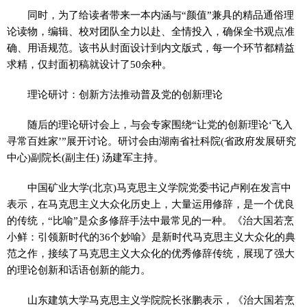
同时，为了给读者带来一本内涵与“颜值”兼具的精品通俗理
论读物，编辑、校对团队全力以赴、全情投入，确保全书观点准
确、用语规范。该书从封面设计到内文版式，每一个环节都精益
求精，仅封面初稿就设计了50余种。
理论研讨：创新方法推动普及党的创新理论
随后的理论研讨会上，与会专家围绕“让党的创新理论‘飞入
寻常百姓家’”展开讨论。研讨会由湖南省社科院(省政府发展研究
中心)副院长(副主任) 汤建军主持。
中国矿业大学(北京)马克思主义学院党委书记卢刚在发言中
表示，在马克思主义大众化历史上，大量运用修辞，是一个优良
的传统，“比喻”是众多修辞手法中最常见的一种。《治大国若烹
小鲜：引领新时代的36个妙喻》是新时代马克思主义大众化的典
范之作，接续了马克思主义大众化的优秀修辞传统，展现了强大
的理论创新和话语创新的能力。
山东建筑大学马克思主义学院院长张鹏表示，《治大国若烹