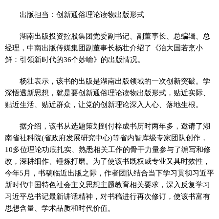
出版担当：创新通俗理论读物出版形式
湖南出版投资控股集团党委副书记、副董事长、总编辑、总
经理，中南出版传媒集团副董事长杨壮介绍了《治大国若烹小
鲜：引领新时代的36个妙喻》的出版情况。
杨壮表示，该书的出版是湖南出版领域的一次创新突破。学
深悟透新思想，就是要创新通俗理论读物出版形式，贴近实际、
贴近生活、贴近群众，让党的创新理论深入人心、落地生根。
据介绍，该书从选题策划到付梓成书历时两年多，邀请了湖
南省社科院(省政府发展研究中心)等省内智库级专家团队创作，
10多位理论功底扎实、熟悉相关工作的骨干力量参与了编写和修
改，深耕细作、锤炼打磨。为了使该书既权威专业又具时效性，
今年5月，书稿临近出版之际，作者团队结合当下学习贯彻习近平
新时代中国特色社会主义思想主题教育相关要求，深入反复学习
习近平总书记最新讲话精神，对书稿进行再次修订，使该书富有
思想含量、学术品质和时代价值。