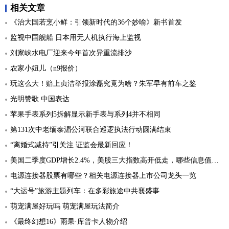
相关文章
《治大国若烹小鲜：引领新时代的36个妙喻》新书首发
监视中国舰船 日本用无人机执行海上监视
刘家峡水电厂迎来今年首次异重流排沙
农家小妞儿（n9报价）
玩这么大！赔上贞洁举报涂磊究竟为啥？朱军早有前车之鉴
光明赞歌 中国表达
苹果手表系列5拆解显示新手表与系列4并不相同
第131次中老缅泰湄公河联合巡逻执法行动圆满结束
“离婚式减持”引关注 证监会最新回应！
美国二季度GDP增长2.4%，美股三大指数高开低走，哪些信息值得关注？
电源连接器股票有哪些？相关电源连接器上市公司龙头一览
“大运号”旅游主题列车：在多彩旅途中共襄盛事
萌宠满屋好玩吗 萌宠满屋玩法简介
《最终幻想16》雨果·库普卡人物介绍