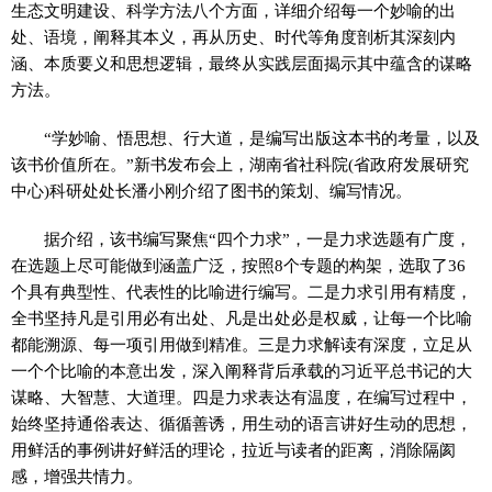
生态文明建设、科学方法八个方面，详细介绍每一个妙喻的出
处、语境，阐释其本义，再从历史、时代等角度剖析其深刻内
涵、本质要义和思想逻辑，最终从实践层面揭示其中蕴含的谋略
方法。
“学妙喻、悟思想、行大道，是编写出版这本书的考量，以及
该书价值所在。”新书发布会上，湖南省社科院(省政府发展研究
中心)科研处处长潘小刚介绍了图书的策划、编写情况。
据介绍，该书编写聚焦“四个力求”，一是力求选题有广度，
在选题上尽可能做到涵盖广泛，按照8个专题的构架，选取了36
个具有典型性、代表性的比喻进行编写。二是力求引用有精度，
全书坚持凡是引用必有出处、凡是出处必是权威，让每一个比喻
都能溯源、每一项引用做到精准。三是力求解读有深度，立足从
一个个比喻的本意出发，深入阐释背后承载的习近平总书记的大
谋略、大智慧、大道理。四是力求表达有温度，在编写过程中，
始终坚持通俗表达、循循善诱，用生动的语言讲好生动的思想，
用鲜活的事例讲好鲜活的理论，拉近与读者的距离，消除隔阂
感，增强共情力。