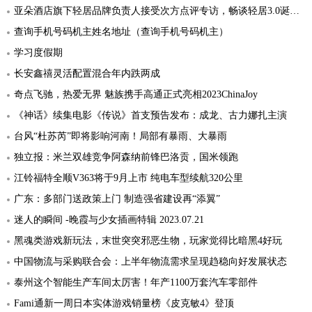
亚朵酒店旗下轻居品牌负责人接受次方点评专访，畅谈轻居3.0诞生灵感
查询手机号码机主姓名地址（查询手机号码机主）
学习度假期
长安鑫禧灵活配置混合年内跌两成
奇点飞驰，热爱无界 魅族携手高通正式亮相2023ChinaJoy
《神话》续集电影《传说》首支预告发布：成龙、古力娜扎主演
台风“杜苏芮”即将影响河南！局部有暴雨、大暴雨
独立报：米兰双雄竞争阿森纳前锋巴洛贡，国米领跑
江铃福特全顺V363将于9月上市 纯电车型续航320公里
广东：多部门送政策上门 制造强省建设再“添翼”
迷人的瞬间 -晚霞与少女插画特辑 2023.07.21
黑魂类游戏新玩法，末世突突邪恶生物，玩家觉得比暗黑4好玩
中国物流与采购联合会：上半年物流需求呈现趋稳向好发展状态
泰州这个智能生产车间太厉害！年产1100万套汽车零部件
​Fami通新一周日本实体游戏销量榜《皮克敏4》登顶