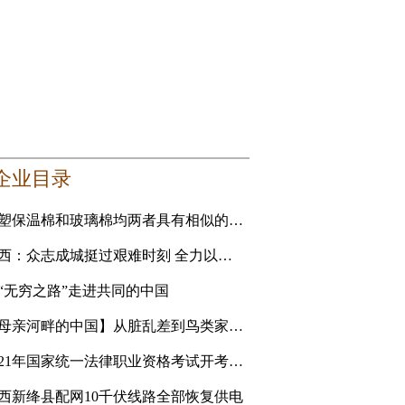
企业目录
橡塑保温棉和玻璃棉均两者具有相似的性能 要选更适合自己的
山西：众志成城挺过艰难时刻 全力以赴恢复美好家园
“无穷之路”走进共同的中国
【母亲河畔的中国】从脏乱差到鸟类家园 黄河滩地公园是
2021年国家统一法律职业资格考试开考 青海考生人数创新高
西新绛县配网10千伏线路全部恢复供电