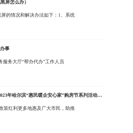
统黑屏怎么办）
黑屏的情况和解决办法如下：1、系统
捷办事
务服务大厅“帮办代办”工作人员
房企让利进企业 “面对面”购房实惠多 2023年哈尔滨“惠民暖企安心家”购房节系列活动道外区专场正式启幕
政策红利更多地惠及广大市民，助推