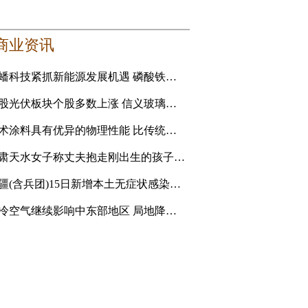
商业资讯
龙蟠科技紧抓新能源发展机遇 磷酸铁锂正极材料成新利润增长点
港股光伏板块个股多数上涨 信义玻璃涨5.16%
艺术涂料具有优异的物理性能 比传统的乳胶漆贵
甘肃天水女子称丈夫抱走刚出生的孩子追讨彩礼 妇联：孩
新疆(含兵团)15日新增本土无症状感染者1例
强冷空气继续影响中东部地区 局地降温14℃以上