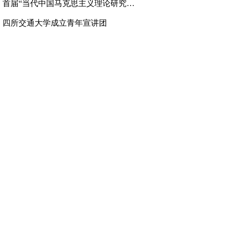
、
首届“当代中国马克思主义理论研究高层论坛”举行
、
四所交通大学成立青年宣讲团