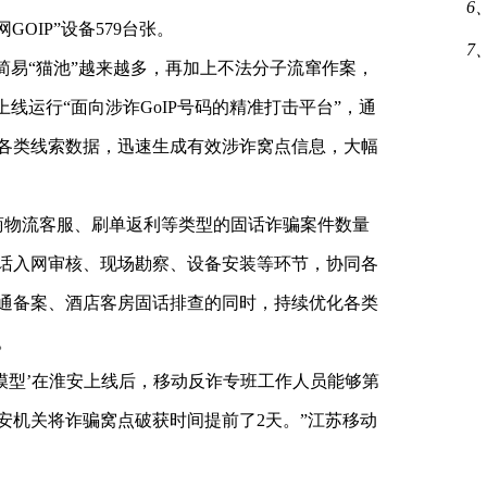
6
GOIP”设备579台张。
7
简易“猫池”越来越多，再加上不法分子流窜作案，
线运行“面向涉诈GoIP号码的精准打击平台”，通
各类线索数据，迅速生成有效涉诈窝点信息，大幅
商物流客服、刷单返利等类型的固话诈骗案件数量
话入网审核、现场勘察、设备安装等环节，协同各
通备案、酒店客房固话排查的同时，持续优化各类
。
模型’在淮安上线后，移动反诈专班工作人员能够第
安机关将诈骗窝点破获时间提前了2天。”江苏移动