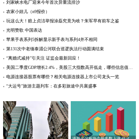
刘家峡水电厂迎来今年首次异重流排沙
农家小妞儿（n9报价）
玩这么大！赔上贞洁举报涂磊究竟为啥？朱军早有前车之鉴
光明赞歌 中国表达
苹果手表系列5拆解显示新手表与系列4并不相同
第131次中老缅泰湄公河联合巡逻执法行动圆满结束
“离婚式减持”引关注 证监会最新回应！
美国二季度GDP增长2.4%，美股三大指数高开低走，哪些信息值得关注？
电源连接器股票有哪些？相关电源连接器上市公司龙头一览
“大运号”旅游主题列车：在多彩旅途中共襄盛事
港股光伏板块个股多数上涨 信义玻璃涨5.16%