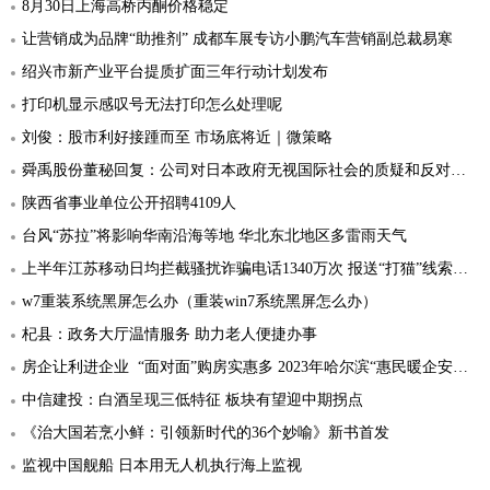
8月30日上海高桥丙酮价格稳定
让营销成为品牌“助推剂” 成都车展专访小鹏汽车营销副总裁易寒
绍兴市新产业平台提质扩面三年行动计划发布
打印机显示感叹号无法打印怎么处理呢
刘俊：股市利好接踵而至 市场底将近｜微策略
舜禹股份董秘回复：公司对日本政府无视国际社会的质疑和反对，强行核污染水排海的不负责行为表示谴责
陕西省事业单位公开招聘4109人
台风“苏拉”将影响华南沿海等地 华北东北地区多雷雨天气
上半年江苏移动日均拦截骚扰诈骗电话1340万次 报送“打猫”线索近万条
w7重装系统黑屏怎么办（重装win7系统黑屏怎么办）
杞县：政务大厅温情服务 助力老人便捷办事
房企让利进企业 “面对面”购房实惠多 2023年哈尔滨“惠民暖企安心家”购房节系列活动道外区专场正式启幕
中信建投：白酒呈现三低特征 板块有望迎中期拐点
《治大国若烹小鲜：引领新时代的36个妙喻》新书首发
监视中国舰船 日本用无人机执行海上监视