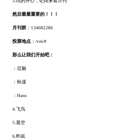
5.玩的开心，记得来看月刊
然后最最重要的！！！
月刊群
：134682286
投票地点
：/vm/#
那么让我们开始吧：
：厄魅
：秋溪
：Hans
4.飞鸟
5.晨空
6.昀岚