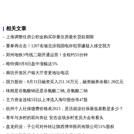
相关文章
上海调整住房公积金购买存量住房最长贷款期限
重拳再出击！1207名缅北涉我国电诈犯罪嫌疑人移交我方
郑州地铁3号线二期开通运营！全程约55分钟
唯特偶9月8日盘中涨幅达5%
廊坊开发区户籍大厅变更地址电话
国力股份：8月31日融资买入251.16万元，融资融券余额1.28亿元
味精是谷氨酸钠还是谷氨酸二钠_谷氨酸二钠
主力资金连续5日以上净流入海印股份等47股
杭州个人社保缴费价格表2023，灵活就业社保最低基数是多少？
青年与乡村的双向奔赴 安吉这场乡村党员大会有看头
盘龙药业：子公司对外转让陕西博华医药有限公司51%股权