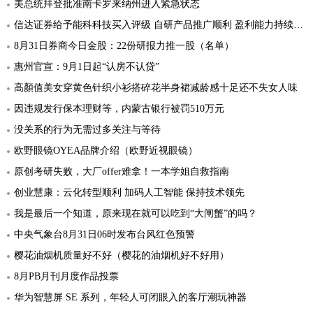
美总统拜登批准南卡罗来纳州进入紧急状态
信达证券给予能科科技买入评级 自研产品推广顺利 盈利能力持续提升
8月31日券商今日金股：22份研报力推一股（名单）
惠州官宣：9月1日起“认房不认贷”
高顏值美女穿黄色针织小衫搭碎花半身裙减龄感十足还不失女人味
因违规发行保本理财等，内蒙古银行被罚510万元
没关系的行为无需过多关注与等待
欧野眼镜OYEA品牌介绍（欧野近视眼镜）
原创考研失败，大厂offer难拿！一本学姐自救指南
创业慧康：云化转型顺利 加码人工智能 保持技术领先
我是最后一个知道，原来现在就可以吃到“大闸蟹”的吗？
中央气象台8月31日06时发布台风红色预警
樱花油烟机质量好不好（樱花的油烟机好不好用）
8月PB月刊月度作品投票
华为智慧屏 SE 系列，年轻人可闭眼入的客厅潮玩神器