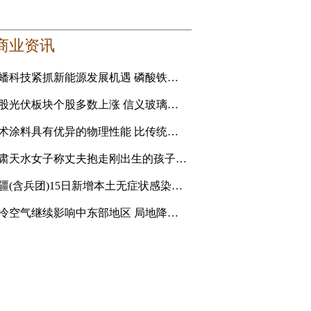
商业资讯
龙蟠科技紧抓新能源发展机遇 磷酸铁锂正极材料成新利润增长点
港股光伏板块个股多数上涨 信义玻璃涨5.16%
艺术涂料具有优异的物理性能 比传统的乳胶漆贵
甘肃天水女子称丈夫抱走刚出生的孩子追讨彩礼 妇联：孩
新疆(含兵团)15日新增本土无症状感染者1例
强冷空气继续影响中东部地区 局地降温14℃以上