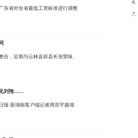
6
？广东省对全省最低工资标准进行调整
7
同
内整合，近期与云林县前县长张荣味、
见刘翔……
日报·新湖南客户端记者周浩宇摄湖