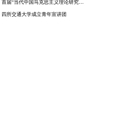
、
首届“当代中国马克思主义理论研究高层论坛”举行
、
四所交通大学成立青年宣讲团