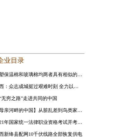
企业目录
橡塑保温棉和玻璃棉均两者具有相似的性能 要选更适合自己的
山西：众志成城挺过艰难时刻 全力以赴恢复美好家园
“无穷之路”走进共同的中国
【母亲河畔的中国】从脏乱差到鸟类家园 黄河滩地公园是
2021年国家统一法律职业资格考试开考 青海考生人数创新高
西新绛县配网10千伏线路全部恢复供电