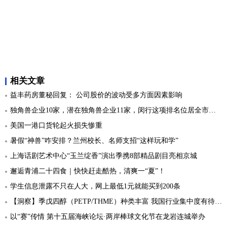
相关文章
益丰药房董秘回复： 公司股价的波动受多方面因素影响
独角兽企业10家，潜在独角兽企业11家，闵行这项排名位居全市第二
美国一港口货轮起火损失惨重
暑假“神兽”咋安排？兰州校长、名师支招“这样玩和学”
上海话剧艺术中心“玉兰绽香”演出季携8部精品剧目亮相京城
邂逅青浦二十四食｜快快赶走酷热，清爽一“夏”！
学生信息泄露不只在人大，网上最低1元就能买到200条
【洞察】季戊四醇（PETP/THME）种类丰富 我国行业集中度有待提升
以“赛”传情 第十五届海峡论坛·两岸棒球文化节在龙岩连城举办