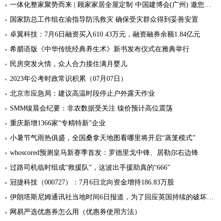
一体化整家聚势而来 | 顾家家居全屋定制·中国建博会(广州) 邀您共鉴年度新品
国家防总工作组在渝指导防汛救灾 确保受灾群众得到妥善安置
卓翼科技：7月6日融资买入610.43万元，融资融券余额1.84亿元
希腊语版《中华传统经典养生术》新书发布仪式在雅典举行
民房突发火情，众人合力接住满月婴儿
2023年公考时政常识积累（07月07日）
北京市应急局：建议高温时段停止户外露天作业
SMM镍晨会纪要：非农数据受关注 镍价预计高位震荡
重庆新增1366家“专精特新”企业
小暑节气雨热俱盛，全国桑拿天地图看哪里将开启“蒸笼模式”
whoscored预测皇马新赛季首发：罗德里戈中锋、居勒尔右边锋
过路司机临时组成“救援队”，这波出手援助真的“666”
冠捷科技（000727）：7月6日北向资金增持186.83万股
伊朗塔斯尼姆通讯社当地时间6日报道，为了回应英国持续的破坏性、干涉主义行动和言论，当天伊朗外交部西欧地区负责人传唤英国驻伊朗临时代办
网易严选优惠券怎么用（优惠券使用方法）