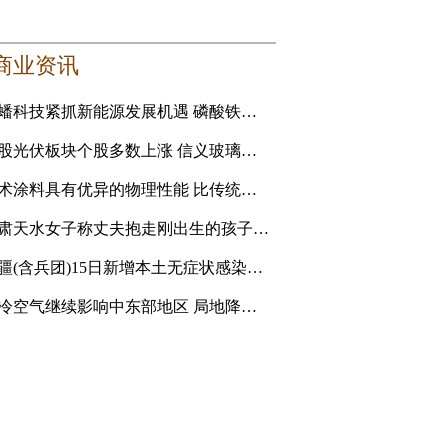
商业资讯
龙蟠科技紧抓新能源发展机遇 磷酸铁锂正极材料成新利润增长点
港股光伏板块个股多数上涨 信义玻璃涨5.16%
艺术涂料具有优异的物理性能 比传统的乳胶漆贵
甘肃天水女子称丈夫抱走刚出生的孩子追讨彩礼 妇联：孩
新疆(含兵团)15日新增本土无症状感染者1例
强冷空气继续影响中东部地区 局地降温14℃以上