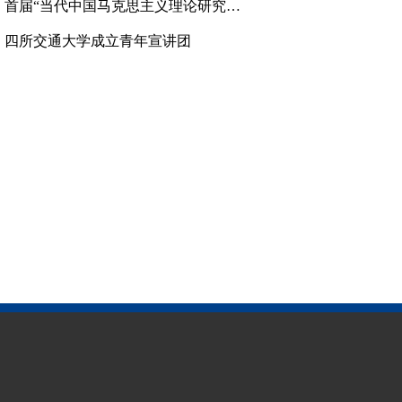
、
首届“当代中国马克思主义理论研究高层论坛”举行
、
四所交通大学成立青年宣讲团