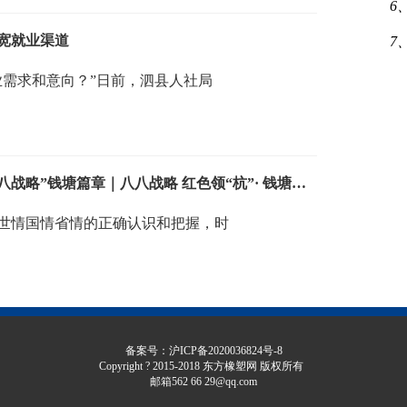
6
宽就业渠道
7
业需求和意向？”日前，泗县人社局
钱塘：勇闯新路 勇立潮头 奋力绘好“八八战略”钱塘篇章｜八八战略 红色领“杭”· 钱塘实践②
的世情国情省情的正确认识和把握，时
备案号：沪ICP备2020036824号-8
Copyright ? 2015-2018 东方橡塑网 版权所有
邮箱562 66 29@qq.com