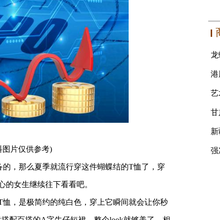
料图片仅供参考)
备的，那么夏季就流行穿这件蝴蝶结的T恤了，穿
心的女生继续往下看看吧。
T恤，是极简约的纯白色，穿上它瞬间就会让你秒
意搭配百搭的A字牛仔短裙，整个look就够美了，相