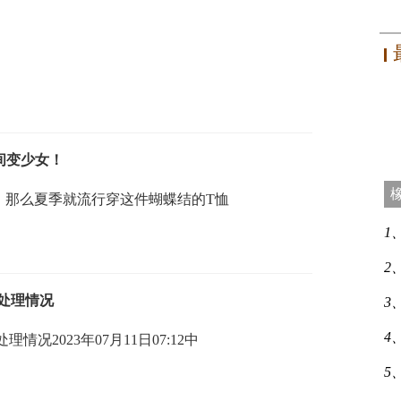
间变少女！
，那么夏季就流行穿这件蝴蝶结的T恤
1
2
处理情况
3
4
况2023年07月11日07:12中
5