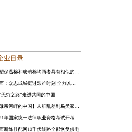
企业目录
橡塑保温棉和玻璃棉均两者具有相似的性能 要选更适合自己的
山西：众志成城挺过艰难时刻 全力以赴恢复美好家园
“无穷之路”走进共同的中国
【母亲河畔的中国】从脏乱差到鸟类家园 黄河滩地公园是
2021年国家统一法律职业资格考试开考 青海考生人数创新高
西新绛县配网10千伏线路全部恢复供电