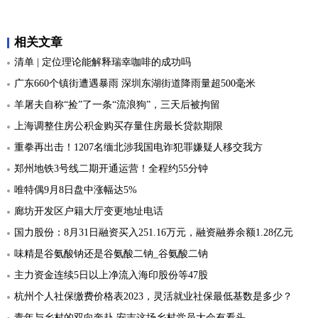
相关文章
清单 | 定位理论能解释瑞幸咖啡的成功吗
广东660个镇街遭遇暴雨 深圳东湖街道降雨量超500毫米
羊屠夫自称“捡”了一条“流浪狗”，三天后被拘留
上海调整住房公积金购买存量住房最长贷款期限
重拳再出击！1207名缅北涉我国电诈犯罪嫌疑人移交我方
郑州地铁3号线二期开通运营！全程约55分钟
唯特偶9月8日盘中涨幅达5%
廊坊开发区户籍大厅变更地址电话
国力股份：8月31日融资买入251.16万元，融资融券余额1.28亿元
味精是谷氨酸钠还是谷氨酸二钠_谷氨酸二钠
主力资金连续5日以上净流入海印股份等47股
杭州个人社保缴费价格表2023，灵活就业社保最低基数是多少？
青年与乡村的双向奔赴 安吉这场乡村党员大会有看头