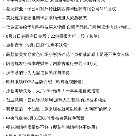
盘龙药业：子公司对外转让陕西博华医药有限公司51%股权
美总统拜登批准南卡罗来纳州进入紧急状态
信达证券给予能科科技买入评级 自研产品推广顺利 盈利能力持续提升
8月31日券商今日金股：22份研报力推一股（名单）
惠州官宣：9月1日起“认房不认贷”
高顏值美女穿黄色针织小衫搭碎花半身裙减龄感十足还不失女人味
因违规发行保本理财等，内蒙古银行被罚510万元
没关系的行为无需过多关注与等待
欧野眼镜OYEA品牌介绍（欧野近视眼镜）
原创考研失败，大厂offer难拿！一本学姐自救指南
创业慧康：云化转型顺利 加码人工智能 保持技术领先
我是最后一个知道，原来现在就可以吃到“大闸蟹”的吗？
中央气象台8月31日06时发布台风红色预警
樱花油烟机质量好不好（樱花的油烟机好不好用）